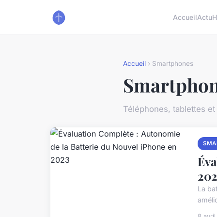
Accueil
Actu
H
Accueil
› Smartphones
Smartpho
Téléphones, tablettes et
SMA
Éva
202
La ba
améli
8 avri