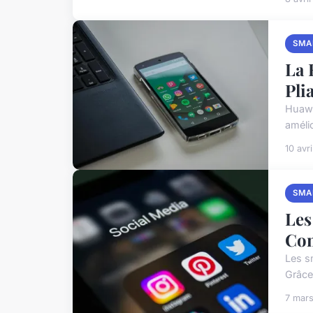
SMA
La 
Pli
Huawe
amélio
10 avr
SMA
Les
Com
Les s
Grâce
7 mar