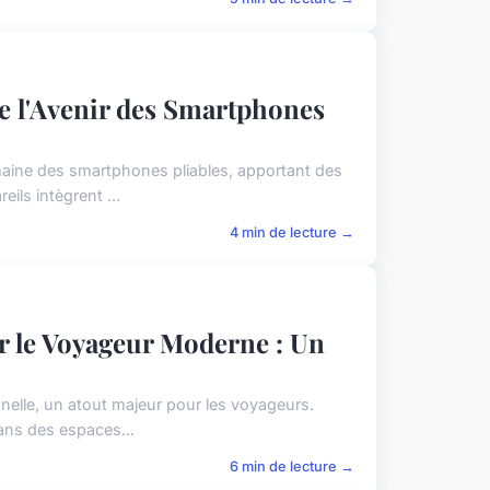
 l'Avenir des Smartphones
aine des smartphones pliables, apportant des
ils intègrent ...
4 min de lecture →
 le Voyageur Moderne : Un
nelle, un atout majeur pour les voyageurs.
dans des espaces...
6 min de lecture →