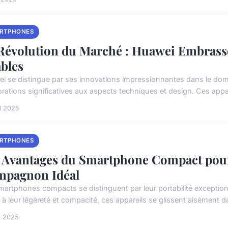
RTPHONES
Révolution du Marché : Huawei Embrasse
ables
i se distingue par ses innovations impressionnantes dans le dom
rations significatives aux aspects techniques et design. Ces appare
il 2025
RTPHONES
 Avantages du Smartphone Compact pour
pagnon Idéal
martphones compacts se distinguent par leur portabilité exception
 à leur légèreté et compacité, ces appareils se glissent aisément 
s 2025