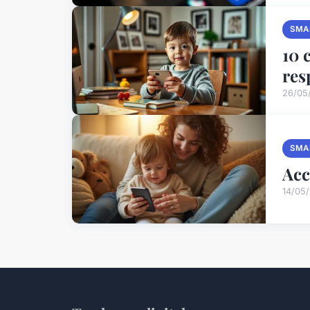
SMA
10 
res
26/05
SMA
Acc
14/05