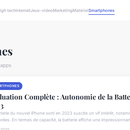
igh tech
Internet
Jeux-video
Marketing
Matériel
Smartphones
nes
 apps
RTPHONES
luation Complète : Autonomie de la Batt
3
tterie du nouvel iPhone sorti en 2023 suscite un vif intérêt, nota
orées. En termes de capacité, la batterie affiche une impressionnant
l 2025