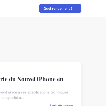
Quel rendement ? →
erie du Nouvel iPhone en
mment grâce à ses spécifications techniques
e capacité e...
5 min de lecture →