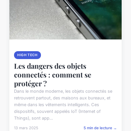
HIGH TECH
Les dangers des objets
connectés : comment se
protéger ?
Dans le monde moderne, les objets connectés se
retrouvent partout, des maisons aux bureaux, et
même dans les vêtements intelligents. Ces
dispositifs, souvent appelés IoT (Internet of
Things), sont app...
13 mars 2025
5 min de lecture →