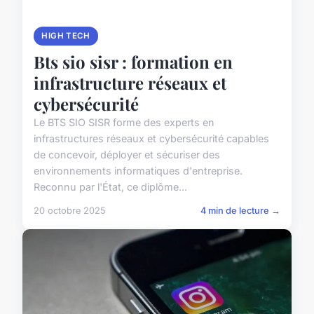
HIGH TECH
Bts sio sisr : formation en
infrastructure réseaux et
cybersécurité
Le BTS SIO SISR forme des experts en
infrastructures réseaux et cybersécurité capables
de concevoir, déployer et sécuriser des
environnements informatiques d'entreprise.
Reconnu par l'État, ce diplôme...
20 octobre 2025
4 min de lecture →