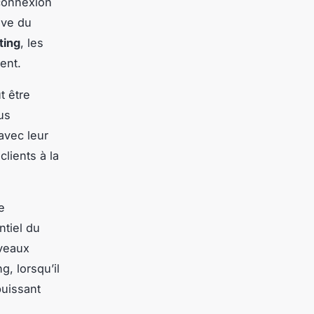
connexion
ive du
ting
, les
ent.
t être
us
avec leur
clients à la
e
ntiel du
iveaux
g, lorsqu’il
puissant