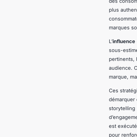
des consom
plus authen
consommateu
marques son
L’
influence
sous-estimé
pertinents,
audience. 
marque, mai
Ces stratég
démarquer d
storytelling
d’engagement
est exécuté
pour renfor