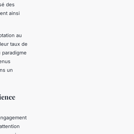
ssé des
ent ainsi
ptation au
leur taux de
u paradigme
tenus
ans un
ience
’engagement
attention