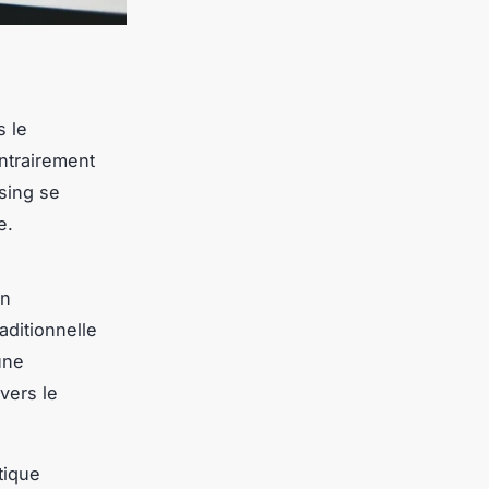
s le
ontrairement
ising se
e.
on
aditionnelle
une
vers le
tique