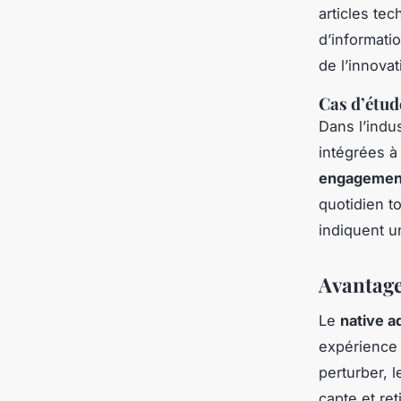
articles te
d’informati
de l’innovat
Cas d’étud
Dans l’indu
intégrées à
engagemen
quotidien t
indiquent u
Avantage
Le
native a
expérience u
perturber, 
capte et ret