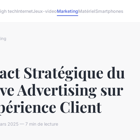
igh tech
Internet
Jeux-video
Marketing
Matériel
Smartphones
ing
act Stratégique du
ve Advertising sur
périence Client
ars 2025 — 7 min de lecture