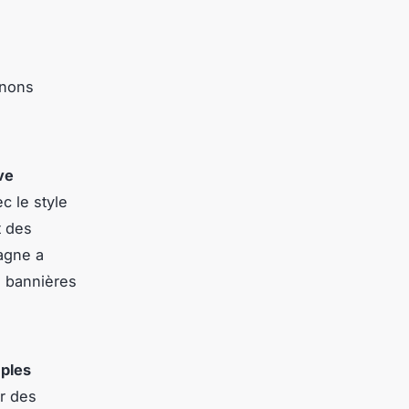
inons
ve
c le style
t des
pagne a
s bannières
ples
ar des