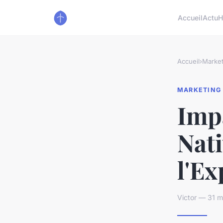
Accueil
Actu
H
Accueil
›
Market
MARKETING
Imp
Nati
l'Ex
Victor — 31 m