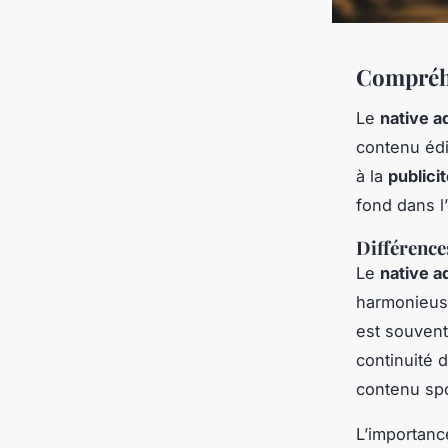
Compréhe
Le
native a
contenu édi
à la
publicit
fond dans l’
Différence
Le
native a
harmonieuse
est souvent
continuité 
contenu sp
L’importanc