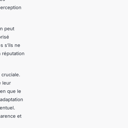
perception
on peut
risé
 s’ils ne
a réputation
 cruciale.
 leur
ien que le
 adaptation
ventuel.
parence et