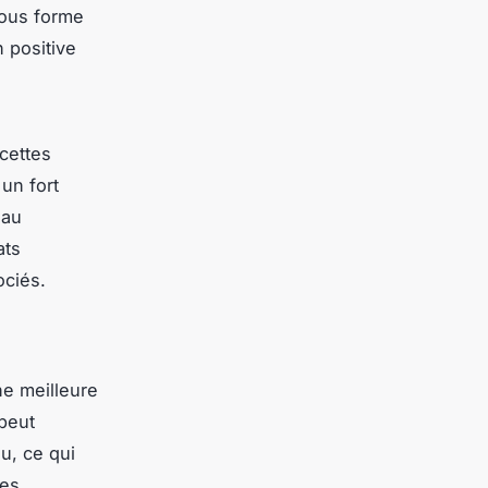
sous forme
 positive
ecettes
un fort
 au
ats
ociés.
ne meilleure
 peut
u, ce qui
les