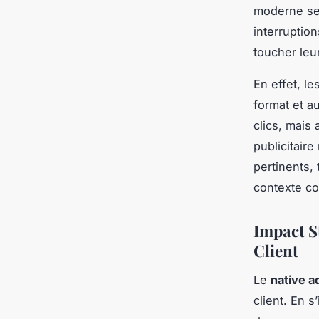
moderne se 
interruptio
toucher leu
En effet, le
format et a
clics, mais
publicitair
pertinents,
contexte co
Impact S
Client
Le
native a
client. En s