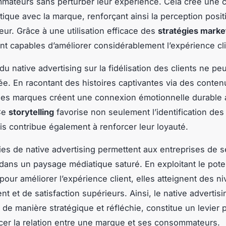
mateurs sans perturber leur expérience. Cela crée une 
tique avec la marque, renforçant ainsi la perception posit
r. Grâce à une utilisation efficace des
stratégies marke
t capables d’améliorer considérablement l’expérience cli
du native advertising sur la fidélisation des clients ne peu
e. En racontant des histoires captivantes via des conten
 les marques créent une connexion émotionnelle durable 
Ce
storytelling
favorise non seulement l’identification des 
s contribue également à renforcer leur loyauté.
ies de native advertising permettent aux entreprises de s
ans un paysage médiatique saturé. En exploitant le pote
 pour améliorer l’expérience client, elles atteignent des n
 et de satisfaction supérieurs. Ainsi, le native advertisin
 de manière stratégique et réfléchie, constitue un levier 
cer la relation entre une marque et ses consommateurs.