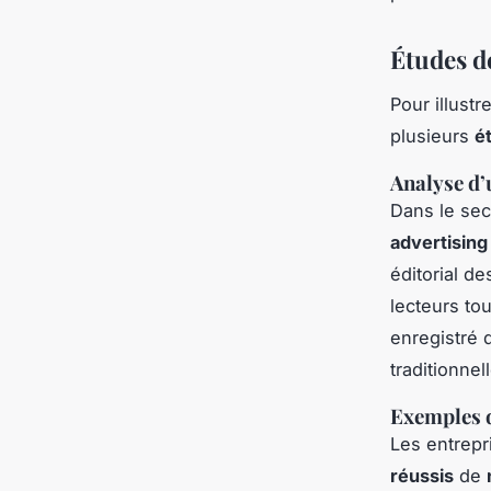
Études d
Pour illustre
plusieurs
é
Analyse d’
Dans le se
advertising
éditorial d
lecteurs to
enregistré 
traditionnel
Exemples d
Les entrepr
réussis
de